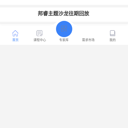
邦睿主题沙龙往期回放
近期公开课报名
首页
课程中心
专家库
需求市场
我的
10月18日公开课《高效演讲与表达》导师：白晓晖
高效演讲与表达，让演讲更具感染力和影响力
免费
立即购买
¥ 998.00