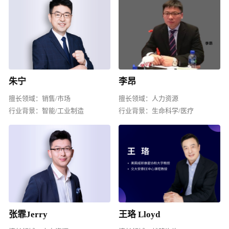
朱宁
李昂
擅长领域：
销售/市场
擅长领域：
人力资源
行业背景：
智能/工业制造
行业背景：
生命科学/医疗
张霏Jerry
王珞 Lloyd