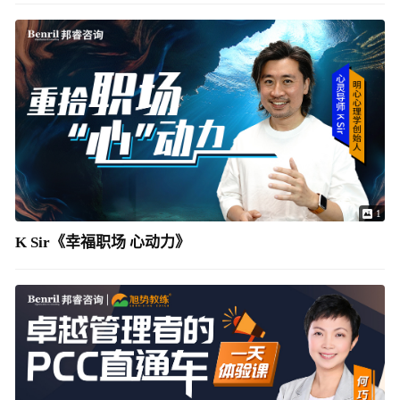
1
K Sir《幸福职场 心动力》