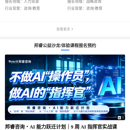
擅长领域：
人力资源
擅长领域：
战略咨询
行业背景：
咨询/教育
行业背景：
咨询/教育
查看更多
邦睿公益沙龙/体验课程报名预约
1
邦睿咨询・AI 能力跃迁计划｜9 周 AI 指挥官实战课