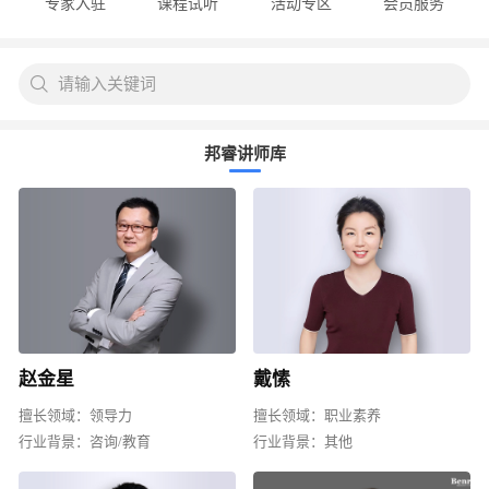
专家入驻
课程试听
活动专区
会员服务
请输入关键词
邦睿讲师库
赵金星
戴愫
擅长领域：
领导力
擅长领域：
职业素养
行业背景：
咨询/教育
行业背景：
其他