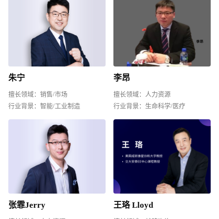
朱宁
李昂
擅长领域：
销售/市场
擅长领域：
人力资源
行业背景：
智能/工业制造
行业背景：
生命科学/医疗
张霏Jerry
王珞 Lloyd