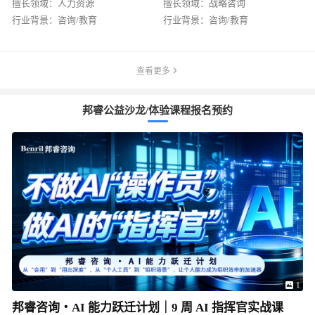
擅长领域：
人力资源
擅长领域：
战略咨询
行业背景：
咨询/教育
行业背景：
咨询/教育
查看更多
邦睿公益沙龙/体验课程报名预约
1
邦睿咨询・AI 能力跃迁计划｜9 周 AI 指挥官实战课