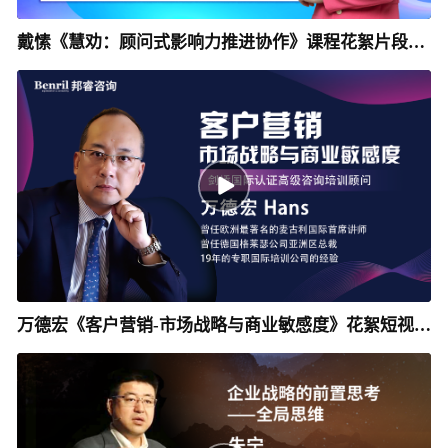
戴愫《慧劝：顾问式影响力推进协作》课程花絮片段_
邦睿咨询
万德宏《客户营销-市场战略与商业敏感度》花絮短视频
_邦睿咨询