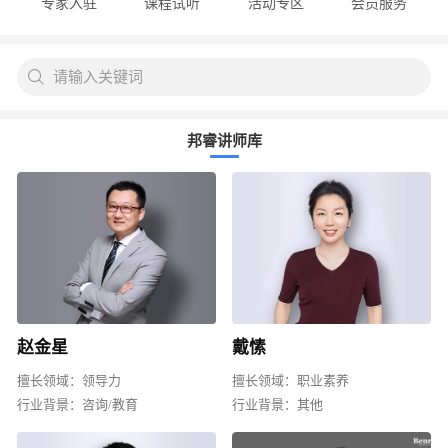
专家入驻
课程试听
活动专区
会员服务
请输入关键词
邦睿讲师库
赵金星
戴愫
擅长领域：
领导力
擅长领域：
职业素养
行业背景：
咨询/教育
行业背景：
其他