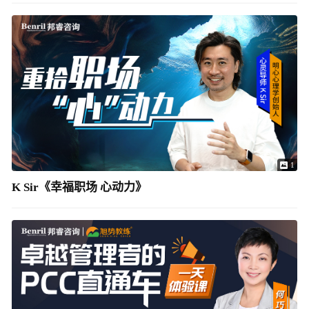
1
K Sir《幸福职场 心动力》