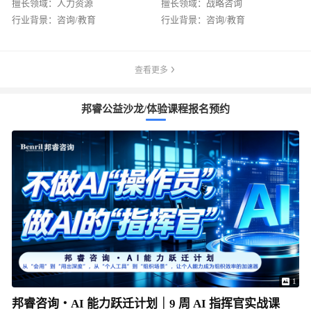
擅长领域：
人力资源
擅长领域：
战略咨询
行业背景：
咨询/教育
行业背景：
咨询/教育
查看更多
邦睿公益沙龙/体验课程报名预约
1
邦睿咨询・AI 能力跃迁计划｜9 周 AI 指挥官实战课