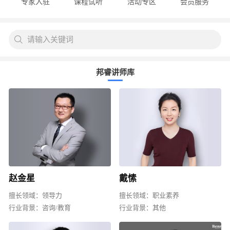
专家入驻
课程试听
活动专区
会员服务
请输入关键词
邦睿讲师库
赵金星
戴愫
擅长领域：
领导力
擅长领域：
职业素养
行业背景：
咨询/教育
行业背景：
其他