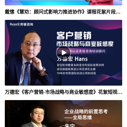
戴愫《慧劝：顾问式影响力推进协作》课程花絮片段_
邦睿咨询
万德宏《客户营销-市场战略与商业敏感度》花絮短视频
_邦睿咨询