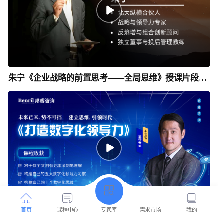
朱宁《企业战略的前置思考——全局思维》授课片段__
邦睿咨询
首页
课程中心
专家库
需求市场
我的
李世铭-数字化领导力开场引言部分_邦睿咨询