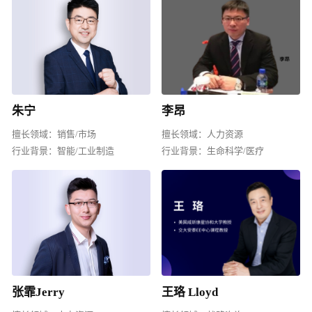
朱宁
李昂
擅长领域：
销售/市场
擅长领域：
人力资源
行业背景：
智能/工业制造
行业背景：
生命科学/医疗
张霏Jerry
王珞 Lloyd